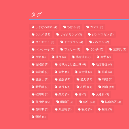
タグ
しまなみ海道
(4)
ちはる
(3)
カフェ
(8)
グルメ
(13)
サイクリング
(3)
ジンギスカン
(2)
ダイエット
(3)
ドッグラン
(4)
パソコン
(2)
パンケーキ
(2)
フェリー
(4)
ランチ
(6)
三津浜
(3)
今治
(4)
仙台
(4)
北海道
(10)
南予
(2)
古民家
(3)
地域おこし協力隊
(6)
地方移住
(4)
大樹町
(3)
大洲
(5)
大街道
(3)
宮城
(4)
引越し
(3)
愛媛
(81)
愛犬
(11)
料理
(4)
新千歳
(9)
旅行
(26)
札幌
(11)
松山
(66)
松野町
(4)
柴犬
(3)
梅
(2)
犬連れ
(3)
直行便
(10)
砥部町
(2)
移住
(33)
肱南地区
(3)
自転車
(6)
興居島
(3)
観光
(3)
転職
(3)
野球
(4)