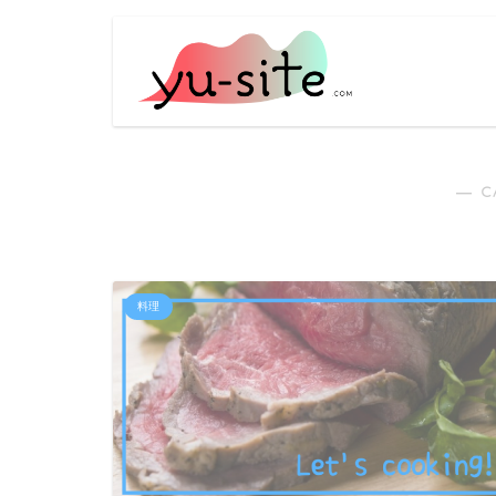
― C
料理