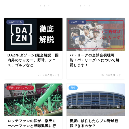
webサービス
webサービス
DAZN(ダゾーン)完全解説！国
パ・リーグの全試合視聴可
内外のサッカー、野球、テニ
能！パ・リーグTVについて解
ス、ゴルフなど
説します！
2019年3月20日
2018年5月10日
千葉ロッテマリーンズ
野球
ロッテファンの私が、楽天ミ
愛媛に移住したらプロ野球観
ーハーファンと野球観戦に行
戦できるのか？