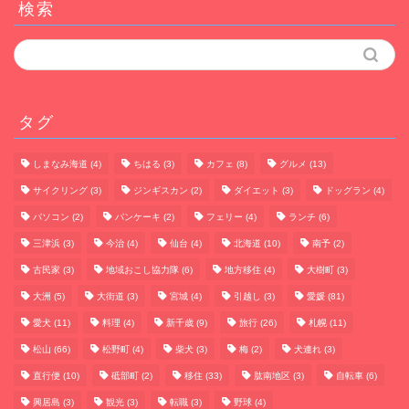
検索
タグ
しまなみ海道
(4)
ちはる
(3)
カフェ
(8)
グルメ
(13)
サイクリング
(3)
ジンギスカン
(2)
ダイエット
(3)
ドッグラン
(4)
パソコン
(2)
パンケーキ
(2)
フェリー
(4)
ランチ
(6)
三津浜
(3)
今治
(4)
仙台
(4)
北海道
(10)
南予
(2)
古民家
(3)
地域おこし協力隊
(6)
地方移住
(4)
大樹町
(3)
大洲
(5)
大街道
(3)
宮城
(4)
引越し
(3)
愛媛
(81)
愛犬
(11)
料理
(4)
新千歳
(9)
旅行
(26)
札幌
(11)
松山
(66)
松野町
(4)
柴犬
(3)
梅
(2)
犬連れ
(3)
直行便
(10)
砥部町
(2)
移住
(33)
肱南地区
(3)
自転車
(6)
興居島
(3)
観光
(3)
転職
(3)
野球
(4)