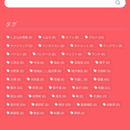
タグ
しまなみ海道
(4)
ちはる
(3)
カフェ
(8)
グルメ
(13)
サイクリング
(3)
ジンギスカン
(2)
ダイエット
(3)
ドッグラン
(4)
パソコン
(2)
パンケーキ
(2)
フェリー
(4)
ランチ
(6)
三津浜
(3)
今治
(4)
仙台
(4)
北海道
(10)
南予
(2)
古民家
(3)
地域おこし協力隊
(6)
地方移住
(4)
大樹町
(3)
大洲
(5)
大街道
(3)
宮城
(4)
引越し
(3)
愛媛
(81)
愛犬
(11)
料理
(4)
新千歳
(9)
旅行
(26)
札幌
(11)
松山
(66)
松野町
(4)
柴犬
(3)
梅
(2)
犬連れ
(3)
直行便
(10)
砥部町
(2)
移住
(33)
肱南地区
(3)
自転車
(6)
興居島
(3)
観光
(3)
転職
(3)
野球
(4)