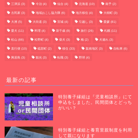
三津浜
(3)
今治
(4)
仙台
(4)
北海道
(10)
南予
(2)
古民家
(3)
地域おこし協力隊
(6)
地方移住
(4)
大樹町
(3)
大洲
(5)
大街道
(3)
宮城
(4)
引越し
(3)
愛媛
(81)
愛犬
(11)
料理
(4)
新千歳
(9)
旅行
(26)
札幌
(11)
松山
(66)
松野町
(4)
柴犬
(3)
梅
(2)
犬連れ
(3)
直行便
(10)
砥部町
(2)
移住
(33)
肱南地区
(3)
自転車
(6)
興居島
(3)
観光
(3)
転職
(3)
野球
(4)
最新の記事
特別養子縁組は『児童相談所』にて
申込をしました。民間団体とどっち
がいい？
特別養子縁組と養育里親制度を利用
して親になります