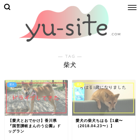
― TAG ―
柴犬
愛犬
愛犬
【愛犬とおでかけ】香川県
愛犬の柴犬ちはる【1歳〜
『国営讃岐まんのう公園』ド
（2018.04.23〜）】
ッグラン